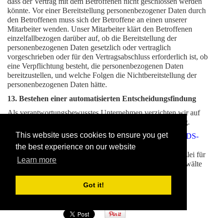
dass der Vertrag mit dem Betroffenen nicht geschlossen werden
könnte. Vor einer Bereitstellung personenbezogener Daten durch
den Betroffenen muss sich der Betroffene an einen unserer
Mitarbeiter wenden. Unser Mitarbeiter klärt den Betroffenen
einzelfallbezogen darüber auf, ob die Bereitstellung der
personenbezogenen Daten gesetzlich oder vertraglich
vorgeschrieben oder für den Vertragsabschluss erforderlich ist, ob
eine Verpflichtung besteht, die personenbezogenen Daten
bereitzustellen, und welche Folgen die Nichtbereitstellung der
personenbezogenen Daten hätte.
13. Bestehen einer automatisierten Entscheidungsfindung
Als verantwortungsbewusstes Unternehmen verzichten wir auf
eine automatische Entscheidungsfindung oder ein Profiling.
This website uses cookies to ensure you get
Diese Datenschutzerklärung wurde durch den
BDSG uns DS-
GVO Datenschutzerklärungs-Generator
der Deutschen
the best experience on our website
Gesellschaft für Datenschutz, in Kooperation mit der Kanzlei für
Learn more
Medienrecht
WILDE BEUGER SOLMECKE | Rechtsanwälte
erstellt.
Got it!